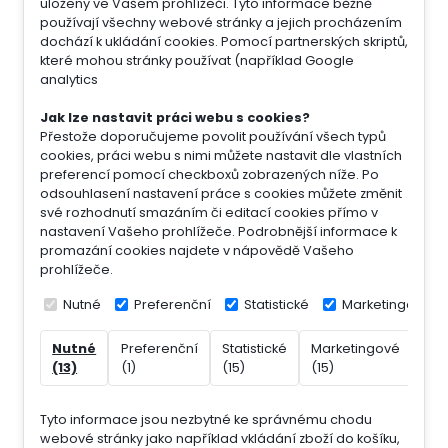
uloženy ve Vašem prohlížeči. Tyto informace běžně
používají všechny webové stránky a jejich procházením
dochází k ukládání cookies. Pomocí partnerských skriptů,
které mohou stránky používat (například Google
analytics
Jak lze nastavit práci webu s cookies?
Přestože doporučujeme povolit používání všech typů
cookies, práci webu s nimi můžete nastavit dle vlastních
preferencí pomocí checkboxů zobrazených níže. Po
odsouhlasení nastavení práce s cookies můžete změnit
své rozhodnutí smazáním či editací cookies přímo v
nastavení Vašeho prohlížeče. Podrobnější informace k
promazání cookies najdete v nápovědě Vašeho
prohlížeče.
Nutné
Preferenční
Statistické
Marketingové
Nutné
Preferenční
Statistické
Marketingové
Nek
(13)
(1)
(15)
(15)
(7)
Tyto informace jsou nezbytné ke správnému chodu
webové stránky jako například vkládání zboží do košíku,