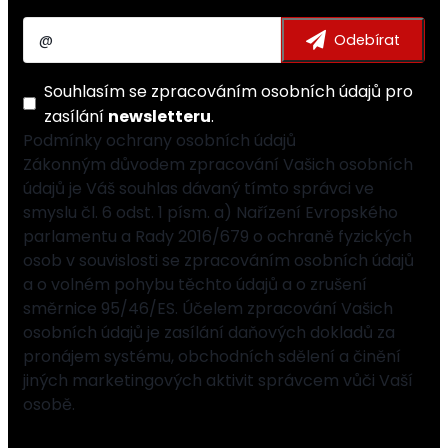
Souhlasím se
zpracováním osobních údajů
pro
zasílání
newsletteru
.
Podmínky ochrany osobních údajů
Zákonným důvodem zpracování Vašich osobních
údajů je Váš souhlas dávaný tímto správci ve
smyslu čl. 6 odst. 1 písm. a) Nařízení Evropského
parlamentu a Rady 2016/679 o ochraně fyzických
osob v souvislosti se zpracováním osobních údajů
a o volném pohybu těchto údajů a o zrušení
směrnice 95/46/ES. Účelem zpracování Vašich
osobních údajů je zasílání daňových dokladů za
pronájem systému, obchodních sdělení a činění
jiných marketingových aktivit správcem vůči Vaší
osobě.