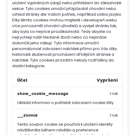
uložení vyplněných údajů nebo přihlášení do zákaznické
sekce.
Tyto cookies umožní přizpůsobit chování nebo
vzhled stránky dle Vašich potřeb, například volba jazyka.
Díky těmto cookies mohou majitelé i developeři webu
více porozumět chování uživatelů a vyvijet stránku tak,
aby byla co nejvíce prozákaznická. Tedy abyste co
nejrychleji našli hledané zboží nebo co nejsnáze
dokončili jeho nákup.
Tyto informace umožní
personalizovat zobrazení nabídek přímo pro Vás díky
historické zkušenosti procházení dřívějších stránek a
nabídek.
Tyto cookies prozatím nebyly roztříděny do
vlastní kategorie.
Účel
Vypršení
show_cookie_message
1 rok
Ukládá informaci o potřebě zobrazení cookie lišty
__zlcmid
1 rok
Tento soubor cookie se používá k uložení identity
návštěvníka během návštěv a preference