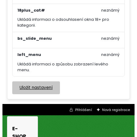
18plus_cat#
neznámý
Ukládá informaci o odsouhlasení okna 18+ pro
kategorii.
bs_slide_menu
neznámý
left_menu
neznámý
Ukládá informaci o způsobu zobrazení levého
menu.
Uložit nastavení
Přihlášení
Nová registrace
E-
SHOP