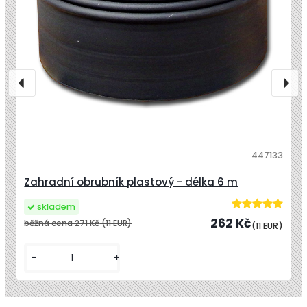
447133
Zahradní obrubník plastový - délka 6 m
skladem
262 Kč
běžná cena
271 Kč
(11 EUR)
(11 EUR)
-
+