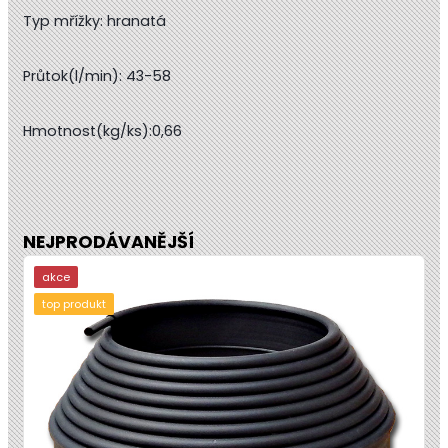
Typ mřížky: hranatá
Průtok(l/min): 43-58
Hmotnost(kg/ks):0,66
NEJPRODÁVANĚJŠÍ
akce
top produkt