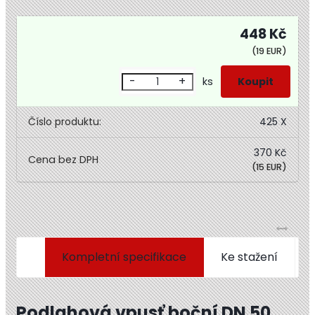
448 Kč
(19 EUR)
-
+
ks
Číslo produktu:
425 X
370 Kč
(15 EUR)
Kompletní specifikace
Ke stažení
Podlahová vpusť boční DN 50