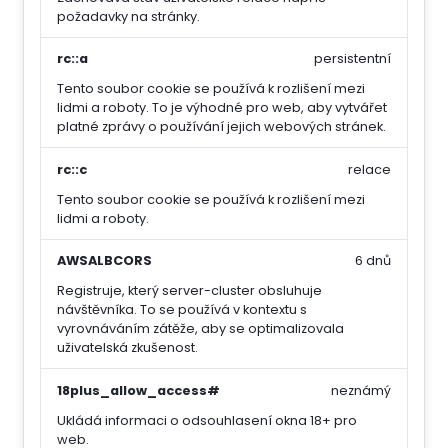
požadavky na stránky.
rc::a
persistentní
Tento soubor cookie se používá k rozlišení mezi
lidmi a roboty. To je výhodné pro web, aby vytvářet
platné zprávy o používání jejich webových stránek.
rc::c
relace
Tento soubor cookie se používá k rozlišení mezi
lidmi a roboty.
AWSALBCORS
6 dnů
Registruje, který server-cluster obsluhuje
návštěvníka. To se používá v kontextu s
vyrovnáváním zátěže, aby se optimalizovala
uživatelská zkušenost.
18plus_allow_access#
neznámý
Ukládá informaci o odsouhlasení okna 18+ pro
web.