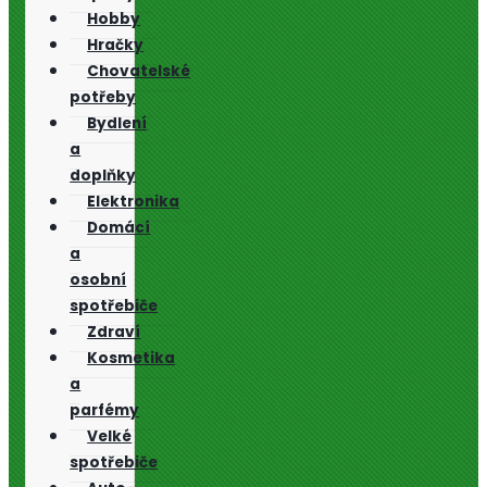
Hobby
Hračky
Chovatelské
potřeby
Bydlení
a
doplňky
Elektronika
Domácí
a
osobní
spotřebiče
Zdraví
Kosmetika
a
parfémy
Velké
spotřebiče