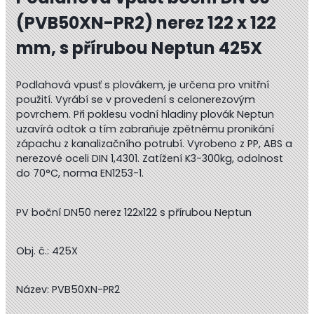
(PVB50XN-PR2) nerez 122 x 122
mm, s přírubou Neptun 425X
Podlahová vpusť s plovákem, je určena pro vnitřní
použití. Vyrábí se v provedení s celonerezovým
povrchem. Při poklesu vodní hladiny plovák Neptun
uzavírá odtok a tím zabraňuje zpětnému pronikání
zápachu z kanalizačního potrubí. Vyrobeno z PP, ABS a
nerezové oceli DIN 1,4301. Zatížení K3-300kg, odolnost
do 70°C, norma EN1253-1.
PV boční DN50 nerez 122x122 s přírubou Neptun
Obj. č.: 425X
Název: PVB50XN-PR2