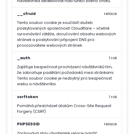
návštěvníka deaktivovat naši funkci živého chatu.
__cfruid
relace
Tento soubor cookie je součástí služeb
poskytovaných společností Cloudflare – včetně
vyrovnávání zátěže, doručování obsahu webových
stránek a poskytování připojení DNS pro
provozovatele webových stránek.
_auth
1 rok
Zajišťuje bezpečnost procházení návštěvníků tím,
že zabraňuje padělání požadavků mezi stránkami.
Tento soubor cookie je nezbytný pro bezpečnost
webu a návštěvníka.
csrftoken
1 rok
Pomáhá předcházet útokům Cross-Site Request
Forgery (CSRF).
PHPSESSID
relace
Zachovává stav uživatelské relace napříč