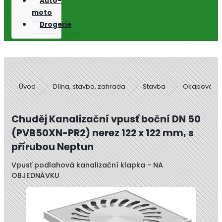
Auto-
moto
Drogerie
Úvod
Dílna, stavba, zahrada
Stavba
Okapové s
Chuděj Kanalizační vpusť boční DN 50
(PVB50XN-PR2) nerez 122 x 122 mm, s
přírubou Neptun
Vpusť podlahová kanalizační klapka - NA
OBJEDNÁVKU