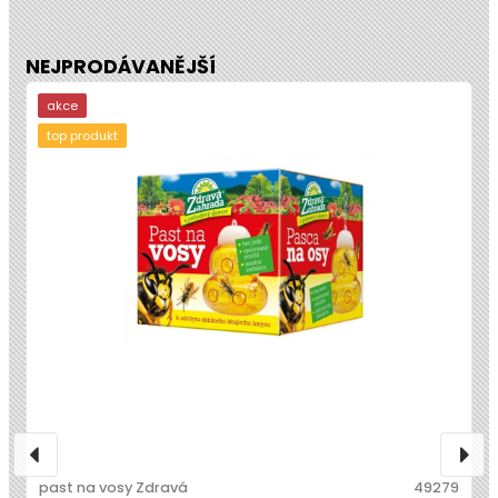
NEJPRODÁVANĚJŠÍ
akce
top produkt
past na vosy Zdravá
49279