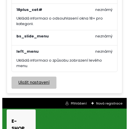
18plus_cat#
neznámý
Ukládá informaci o odsouhlasení okna 18+ pro
kategorii.
bs_slide_menu
neznámý
left_menu
neznámý
Ukládá informaci o způsobu zobrazení levého
menu.
Uložit nastavení
Přihlášení
Nová registrace
E-
SHOP