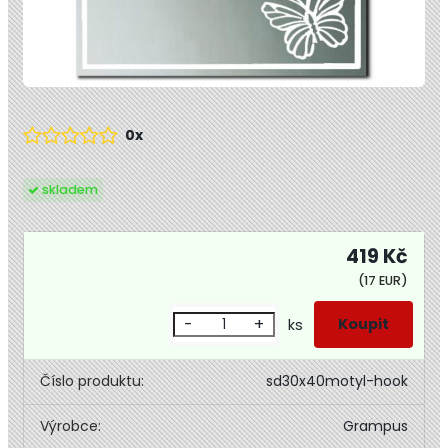
0x
skladem
419 Kč
(17 EUR)
-
+
ks
Číslo produktu:
sd30x40motyl-hook
Výrobce:
Grampus