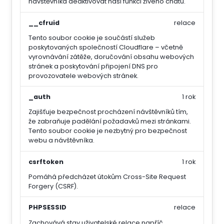
návštěvníka deaktivovat naši funkci živého chatu.
__cfruid
relace
Tento soubor cookie je součástí služeb
poskytovaných společností Cloudflare – včetně
vyrovnávání zátěže, doručování obsahu webových
stránek a poskytování připojení DNS pro
provozovatele webových stránek.
_auth
1 rok
Zajišťuje bezpečnost procházení návštěvníků tím,
že zabraňuje padělání požadavků mezi stránkami.
Tento soubor cookie je nezbytný pro bezpečnost
webu a návštěvníka.
csrftoken
1 rok
Pomáhá předcházet útokům Cross-Site Request
Forgery (CSRF).
PHPSESSID
relace
Zachovává stav uživatelské relace napříč