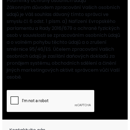
Podmínky ochrany osobních údajů
Zákonným důvodem zpracování Vašich osobních
údajů je Váš souhlas dávaný tímto správci ve
smyslu čl. 6 odst. 1 písm. a) Nařízení Evropského
parlamentu a Rady 2016/679 o ochraně fyzických
osob v souvislosti se zpracováním osobních údajů
a o volném pohybu těchto údajů a o zrušení
směrnice 95/46/ES. Účelem zpracování Vašich
osobních údajů je zasílání daňových dokladů za
pronájem systému, obchodních sdělení a činění
jiných marketingových aktivit správcem vůči Vaší
osobě.