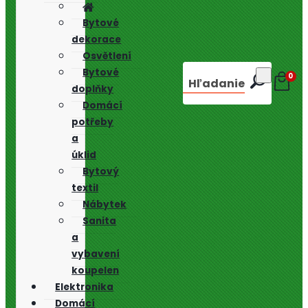
Bytové
dekorace
Osvětlení
Bytové
0
Hľadanie
doplňky
Domácí
potřeby
a
úklid
Bytový
textil
Nábytek
Sanita
a
vybavení
koupelen
Elektronika
Domácí