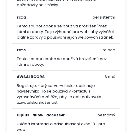
požadavky na stránky.
rc::a
persistentní
Tento soubor cookie se používá k rozlišení mezi
lidmi a roboty. To je výhodné pro web, aby vytvářet
platné zprávy o používání jejich webových stránek.
rc::c
relace
Tento soubor cookie se používá k rozlišení mezi
lidmi a roboty.
AWSALBCORS
6 dnů
Registruje, který server-cluster obsluhuje
návštěvníka. To se používá v kontextu s
vyrovnáváním zátěže, aby se optimalizovala
uživatelská zkušenost.
18plus_allow_access#
neznámý
Ukládá informaci o odsouhlasení okna 18+ pro
web.