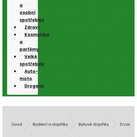
a
osobní
spotřebiče
Zdraví
Kosmetika
a
parfémy
Velké
spotřebiče
Auto-
moto
Drogerie
Úvod
Bydlení a doplňky
Bytové doplňky
Zrcadla