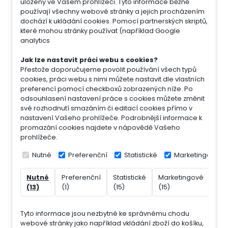
uloženy ve Vašem prohlížeči. Tyto informace běžně
používají všechny webové stránky a jejich procházením
dochází k ukládání cookies. Pomocí partnerských skriptů,
které mohou stránky používat (například Google
analytics
Jak lze nastavit práci webu s cookies?
Přestože doporučujeme povolit používání všech typů
cookies, práci webu s nimi můžete nastavit dle vlastních
preferencí pomocí checkboxů zobrazených níže. Po
odsouhlasení nastavení práce s cookies můžete změnit
své rozhodnutí smazáním či editací cookies přímo v
nastavení Vašeho prohlížeče. Podrobnější informace k
promazání cookies najdete v nápovědě Vašeho
prohlížeče.
Nutné
Preferenční
Statistické
Marketingové
Nutné
Preferenční
Statistické
Marketingové
Nek
(13)
(1)
(15)
(15)
(7)
Tyto informace jsou nezbytné ke správnému chodu
webové stránky jako například vkládání zboží do košíku,