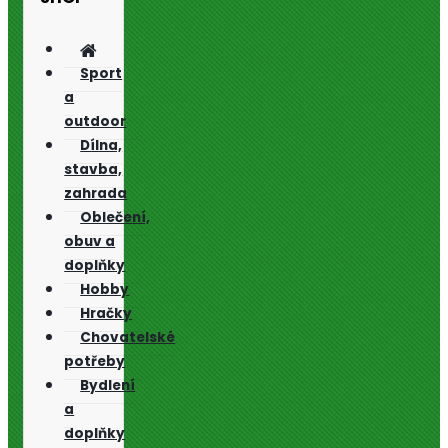
Sport
a
outdoor
Dílna,
stavba,
zahrada
Oblečení,
obuv a
doplňky
Hobby
Hračky
Chovatelské
potřeby
Bydlení
a
doplňky