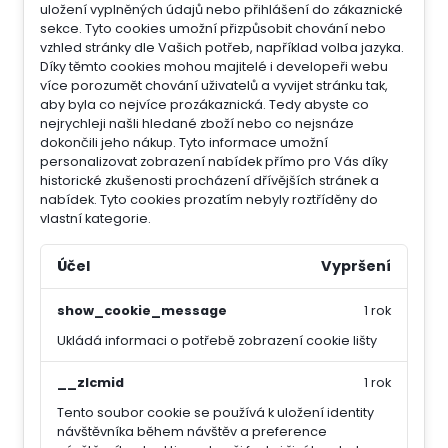
uložení vyplněných údajů nebo přihlášení do zákaznické
sekce.
Tyto cookies umožní přizpůsobit chování nebo
vzhled stránky dle Vašich potřeb, například volba jazyka.
Díky těmto cookies mohou majitelé i developeři webu
více porozumět chování uživatelů a vyvijet stránku tak,
aby byla co nejvíce prozákaznická. Tedy abyste co
nejrychleji našli hledané zboží nebo co nejsnáze
dokončili jeho nákup.
Tyto informace umožní
personalizovat zobrazení nabídek přímo pro Vás díky
historické zkušenosti procházení dřívějších stránek a
nabídek.
Tyto cookies prozatím nebyly roztříděny do
vlastní kategorie.
Účel
Vypršení
show_cookie_message
1 rok
Ukládá informaci o potřebě zobrazení cookie lišty
__zlcmid
1 rok
Tento soubor cookie se používá k uložení identity
návštěvníka během návštěv a preference