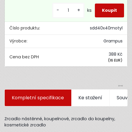
-
+
ks
Číslo produktu:
sdd40x40motyl
Výrobce:
Grampus
388 Kč
(16 EUR)
Kompletní specifikace
Ke stažení
Souvis
Zrcadlo nástěnné, koupelnové, zrcadlo do koupelny,
kosmetické zrcadlo