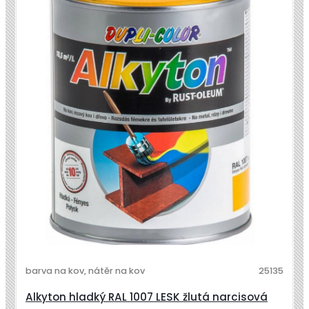
barva na kov, nátěr na kov
25135
Alkyton hladký RAL 1007 LESK žlutá narcisová