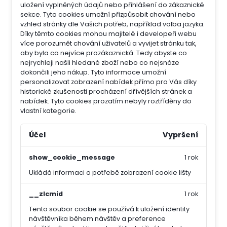
uložení vyplněných údajů nebo přihlášení do zákaznické
sekce.
Tyto cookies umožní přizpůsobit chování nebo
vzhled stránky dle Vašich potřeb, například volba jazyka.
Díky těmto cookies mohou majitelé i developeři webu
více porozumět chování uživatelů a vyvijet stránku tak,
aby byla co nejvíce prozákaznická. Tedy abyste co
nejrychleji našli hledané zboží nebo co nejsnáze
dokončili jeho nákup.
Tyto informace umožní
personalizovat zobrazení nabídek přímo pro Vás díky
historické zkušenosti procházení dřívějších stránek a
nabídek.
Tyto cookies prozatím nebyly roztříděny do
vlastní kategorie.
Účel
Vypršení
show_cookie_message
1 rok
Ukládá informaci o potřebě zobrazení cookie lišty
__zlcmid
1 rok
Tento soubor cookie se používá k uložení identity
návštěvníka během návštěv a preference