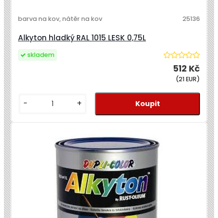
barva na kov, nátěr na kov
25136
Alkyton hladký RAL 1015 LESK 0,75L
skladem
512 Kč
(21 EUR)
-
+