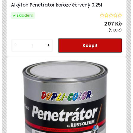
Alkyton Penetrátor koroze červený 0,25l
skladem
207 Kč
(9 EUR)
-
+