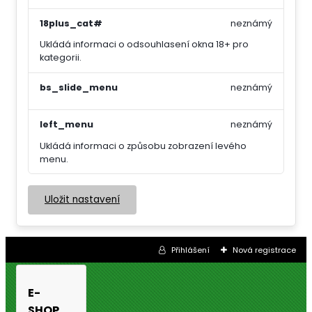
18plus_cat#
neznámý
Ukládá informaci o odsouhlasení okna 18+ pro
kategorii.
bs_slide_menu
neznámý
left_menu
neznámý
Ukládá informaci o způsobu zobrazení levého
menu.
Uložit nastavení
Přihlášení
Nová registrace
E-
SHOP