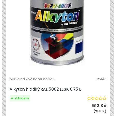
barva na kov, nátěr na kov
25140
Alkyton hladký RAL 5002 LESK 0,75 L
skladem
512 Kč
(21 EUR)