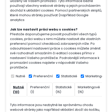
uloženy ve Vašem prohlížeči. Tyto informace běžně
používají všechny webové stránky a jejich procházením
dochází k ukládání cookies. Pomocí partnerských skriptů,
které mohou stránky používat (například Google
analytics
Jak lze nastavit práci webu s cookies?
Přestože doporučujeme povolit používání všech typů
cookies, práci webu s nimi můžete nastavit dle vlastních
preferencí pomocí checkboxů zobrazených níže. Po
odsouhlasení nastavení práce s cookies můžete změnit
své rozhodnutí smazáním či editací cookies přímo v
nastavení Vašeho prohlížeče. Podrobnější informace k
promazání cookies najdete v nápovědě Vašeho
prohlížeče.
Nutné
Preferenční
Statistické
Marketingové
Nutné
Preferenční
Statistické
Marketingové
Nek
(13)
(1)
(15)
(15)
(7)
Tyto informace jsou nezbytné ke správnému chodu
webové stránky jako například vkládání zboží do košíku,