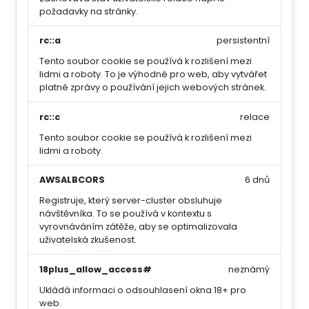
požadavky na stránky.
rc::a
persistentní
Tento soubor cookie se používá k rozlišení mezi
lidmi a roboty. To je výhodné pro web, aby vytvářet
platné zprávy o používání jejich webových stránek.
rc::c
relace
Tento soubor cookie se používá k rozlišení mezi
lidmi a roboty.
AWSALBCORS
6 dnů
Registruje, který server-cluster obsluhuje
návštěvníka. To se používá v kontextu s
vyrovnáváním zátěže, aby se optimalizovala
uživatelská zkušenost.
18plus_allow_access#
neznámý
Ukládá informaci o odsouhlasení okna 18+ pro
web.