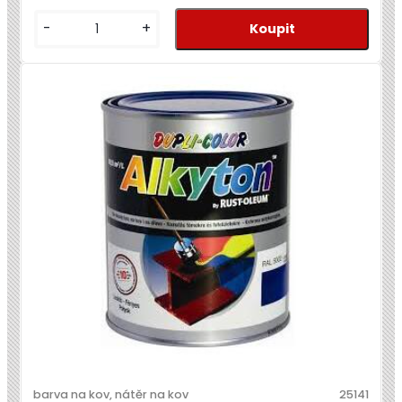
-
+
barva na kov, nátěr na kov
25141