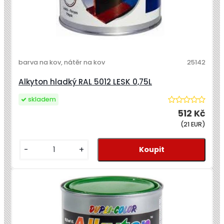
barva na kov, nátěr na kov
25142
Alkyton hladký RAL 5012 LESK 0,75L
skladem
512 Kč
(21 EUR)
-
+