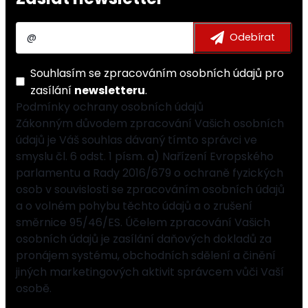
Souhlasím se
zpracováním osobních údajů
pro
zasílání
newsletteru
.
Podmínky ochrany osobních údajů
Zákonným důvodem zpracování Vašich osobních
údajů je Váš souhlas dávaný tímto správci ve
smyslu čl. 6 odst. 1 písm. a) Nařízení Evropského
parlamentu a Rady 2016/679 o ochraně fyzických
osob v souvislosti se zpracováním osobních údajů
a o volném pohybu těchto údajů a o zrušení
směrnice 95/46/ES. Účelem zpracování Vašich
osobních údajů je zasílání daňových dokladů za
pronájem systému, obchodních sdělení a činění
jiných marketingových aktivit správcem vůči Vaší
osobě.