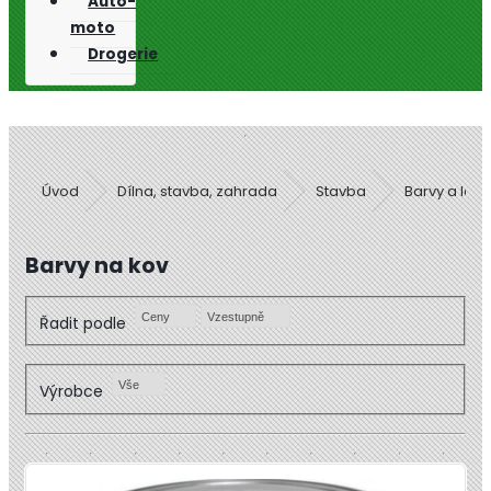
Auto-
moto
Drogerie
Úvod
Dílna, stavba, zahrada
Stavba
Barvy a laky
Barvy na kov
Ceny
Vzestupně
Řadit podle
Vše
Výrobce