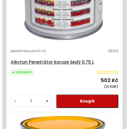
penetrace proti rzi
25123
Alkyton Penetrátor koroze šedý 0,75 L
skladem
502 Kč
(21 EUR)
-
+