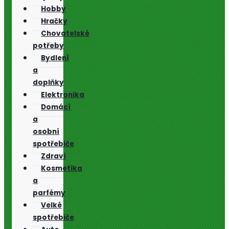
Hobby
Hračky
Chovatelské
potřeby
Bydlení
a
doplňky
Elektronika
Domácí
a
osobní
spotřebiče
Zdraví
Kosmetika
a
parfémy
Velké
spotřebiče