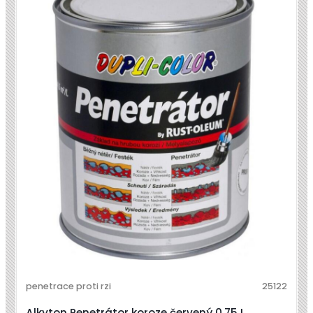
penetrace proti rzi
25122
Alkyton Penetrátor koroze červený 0,75 L