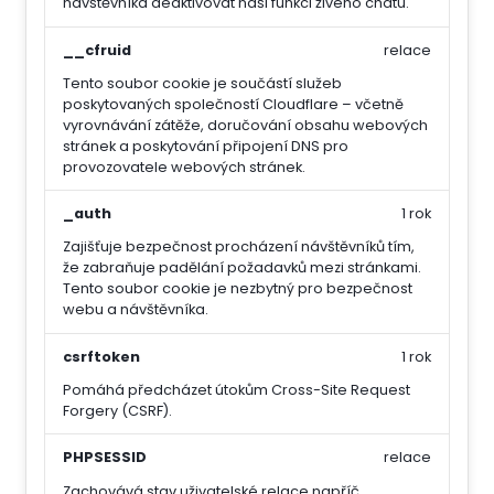
návštěvníka deaktivovat naši funkci živého chatu.
__cfruid
relace
Tento soubor cookie je součástí služeb
poskytovaných společností Cloudflare – včetně
vyrovnávání zátěže, doručování obsahu webových
stránek a poskytování připojení DNS pro
provozovatele webových stránek.
_auth
1 rok
Zajišťuje bezpečnost procházení návštěvníků tím,
že zabraňuje padělání požadavků mezi stránkami.
Tento soubor cookie je nezbytný pro bezpečnost
webu a návštěvníka.
csrftoken
1 rok
Pomáhá předcházet útokům Cross-Site Request
Forgery (CSRF).
PHPSESSID
relace
Zachovává stav uživatelské relace napříč