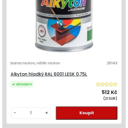
barva na kov, nátěr na kov
25143
Alkyton hladký RAL 6001 LESK 0,75L
skladem
512 Kč
(21 EUR)
-
+