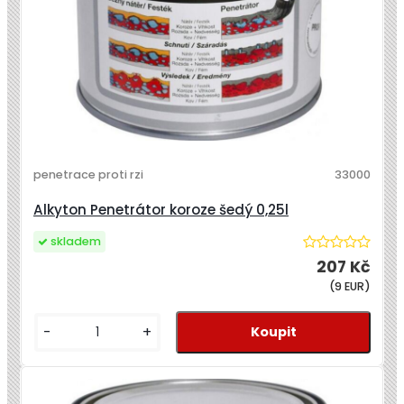
penetrace proti rzi
33000
Alkyton Penetrátor koroze šedý 0,25l
skladem
207 Kč
(9 EUR)
-
+