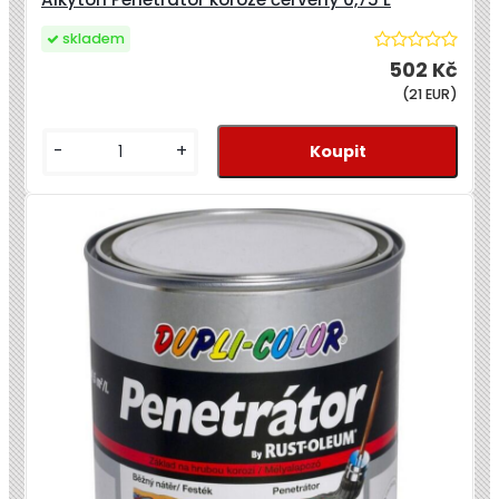
skladem
502 Kč
(21 EUR)
-
+