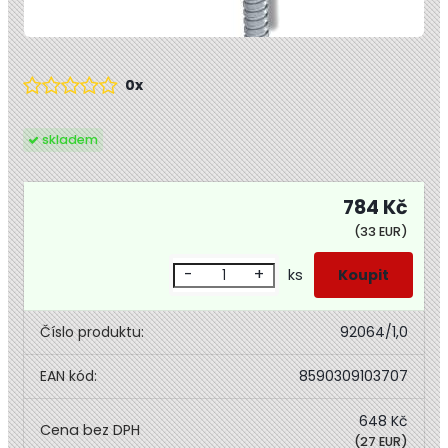
0x
skladem
784 Kč
(33 EUR)
-
+
ks
Číslo produktu:
92064/1,0
EAN kód:
8590309103707
648 Kč
(27 EUR)