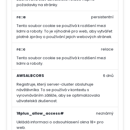
požadavky na stránky.
rc::a
persistentní
Tento soubor cookie se používá k rozlišení mezi
lidmi a roboty. To je výhodné pro web, aby vytvářet
platné zprávy o používání jejich webových stránek.
rc::c
relace
Tento soubor cookie se používá k rozlišení mezi
lidmi a roboty.
AWSALBCORS
6 dnů
Registruje, který server-cluster obsluhuje
návštěvníka. To se používá v kontextu s
vyrovnáváním zátěže, aby se optimalizovala
uživatelská zkušenost.
18plus_allow_access#
neznámý
Ukládá informaci o odsouhlasení okna 18+ pro
web.