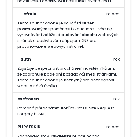
návštěvníka deaktivovat naši funkci živého chatu.
__cfruid
relace
Tento soubor cookie je součástí služeb
poskytovaných společností Cloudflare – včetně
vyrovnávání zátěže, doručování obsahu webových
stránek a poskytování připojení DNS pro
provozovatele webových stránek.
_auth
1 rok
Zajišťuje bezpečnost procházení návštěvníků tím,
že zabraňuje padělání požadavků mezi stránkami.
Tento soubor cookie je nezbytný pro bezpečnost
webu a návštěvníka.
csrftoken
1 rok
Pomáhá předcházet útokům Cross-Site Request
Forgery (CSRF).
PHPSESSID
relace
Zachovává stav uživatelské relace napříč