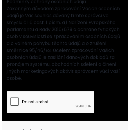
Podmínky ochrany osobních údajů
Zákonným důvodem zpracování Vašich osobních
údajů je Váš souhlas dávaný tímto správci ve
smyslu čl. 6 odst. 1 písm. a) Nařízení Evropského
parlamentu a Rady 2016/679 o ochraně fyzických
osob v souvislosti se zpracováním osobních údajů
a o volném pohybu těchto údajů a o zrušení
směrnice 95/46/ES. Účelem zpracování Vašich
osobních údajů je zasílání daňových dokladů za
pronájem systému, obchodních sdělení a činění
jiných marketingových aktivit správcem vůči Vaší
osobě.