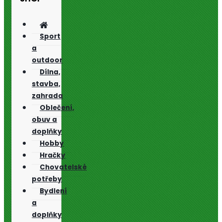
Sport
a
outdoor
Dílna,
stavba,
zahrada
Oblečení,
obuv a
doplňky
Hobby
Hračky
Chovatelské
potřeby
Bydlení
a
doplňky