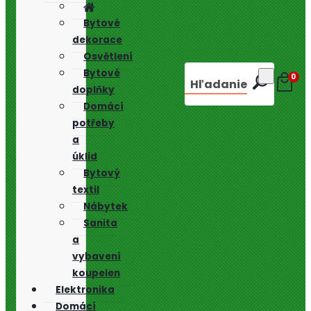
Bytové
dekorace
Osvětlení
Bytové
0
Hľadanie
doplňky
Domácí
potřeby
a
úklid
Bytový
textil
Nábytek
Sanita
a
vybavení
koupelen
Elektronika
Domácí