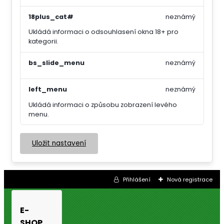
18plus_cat#
neznámý
Ukládá informaci o odsouhlasení okna 18+ pro
kategorii.
bs_slide_menu
neznámý
left_menu
neznámý
Ukládá informaci o způsobu zobrazení levého
menu.
Uložit nastavení
Přihlášení
Nová registrace
E-
SHOP