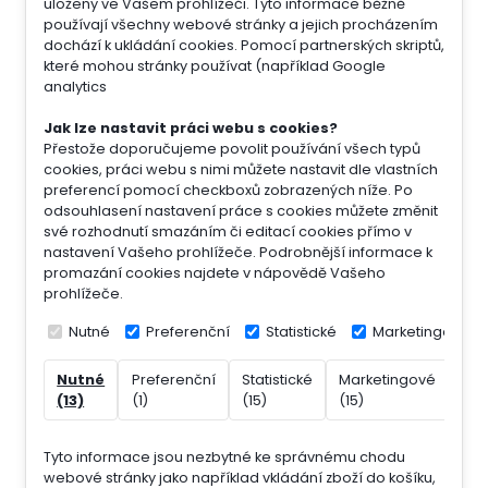
uloženy ve Vašem prohlížeči. Tyto informace běžně
používají všechny webové stránky a jejich procházením
dochází k ukládání cookies. Pomocí partnerských skriptů,
které mohou stránky používat (například Google
analytics
Jak lze nastavit práci webu s cookies?
Přestože doporučujeme povolit používání všech typů
cookies, práci webu s nimi můžete nastavit dle vlastních
preferencí pomocí checkboxů zobrazených níže. Po
odsouhlasení nastavení práce s cookies můžete změnit
své rozhodnutí smazáním či editací cookies přímo v
nastavení Vašeho prohlížeče. Podrobnější informace k
promazání cookies najdete v nápovědě Vašeho
prohlížeče.
Nutné
Preferenční
Statistické
Marketingové
Nutné
Preferenční
Statistické
Marketingové
Nek
(13)
(1)
(15)
(15)
(7)
Tyto informace jsou nezbytné ke správnému chodu
webové stránky jako například vkládání zboží do košíku,