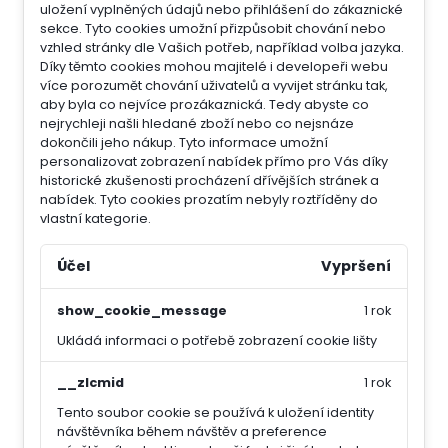
uložení vyplněných údajů nebo přihlášení do zákaznické
sekce.
Tyto cookies umožní přizpůsobit chování nebo
vzhled stránky dle Vašich potřeb, například volba jazyka.
Díky těmto cookies mohou majitelé i developeři webu
více porozumět chování uživatelů a vyvijet stránku tak,
aby byla co nejvíce prozákaznická. Tedy abyste co
nejrychleji našli hledané zboží nebo co nejsnáze
dokončili jeho nákup.
Tyto informace umožní
personalizovat zobrazení nabídek přímo pro Vás díky
historické zkušenosti procházení dřívějších stránek a
nabídek.
Tyto cookies prozatím nebyly roztříděny do
vlastní kategorie.
Účel
Vypršení
show_cookie_message
1 rok
Ukládá informaci o potřebě zobrazení cookie lišty
__zlcmid
1 rok
Tento soubor cookie se používá k uložení identity
návštěvníka během návštěv a preference