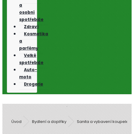
a
osobní
spotřebiče
Zdraví
Kosmetika
a
parfémy
Velké
spotřebiče
Auto-
moto
Drogerie
Úvod
Bydlení a doplňky
Sanita a vybavení koupelen