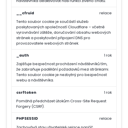
návštěvníka deaktivovat naši funkci živého chatu.
__cfruid
relace
Tento soubor cookie je součástí služeb
poskytovaných společností Cloudflare – včetně
vyrovnávání zátěže, doručování obsahu webových
stránek a poskytování připojení DNS pro
provozovatele webových stránek.
_auth
1 rok
Zajišťuje bezpečnost procházení návštěvníků tím,
že zabraňuje padělání požadavků mezi stránkami.
Tento soubor cookie je nezbytný pro bezpečnost
webu a návštěvníka.
csrftoken
1 rok
Pomáhá předcházet útokům Cross-Site Request
Forgery (CSRF).
PHPSESSID
relace
Zachovává stav uživatelské relace napříč