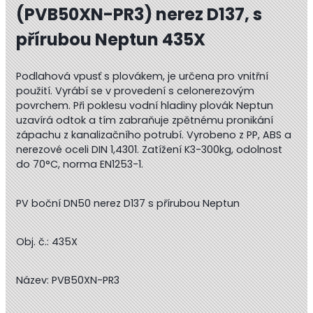
(PVB50XN-PR3) nerez D137, s
přírubou Neptun 435X
Podlahová vpusť s plovákem, je určena pro vnitřní
použití. Vyrábí se v provedení s celonerezovým
povrchem. Při poklesu vodní hladiny plovák Neptun
uzavírá odtok a tím zabraňuje zpětnému pronikání
zápachu z kanalizačního potrubí. Vyrobeno z PP, ABS a
nerezové oceli DIN 1,4301. Zatížení K3-300kg, odolnost
do 70°C, norma EN1253-1.
PV boční DN50 nerez D137 s přírubou Neptun
Obj. č.: 435X
Název: PVB50XN-PR3