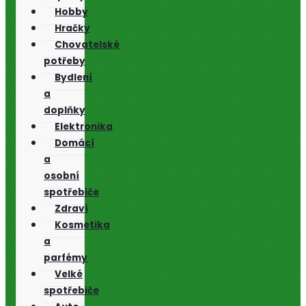
Hobby
Hračky
Chovatelské
potřeby
Bydlení
a
doplňky
Elektronika
Domácí
a
osobní
spotřebiče
Zdraví
Kosmetika
a
parfémy
Velké
spotřebiče