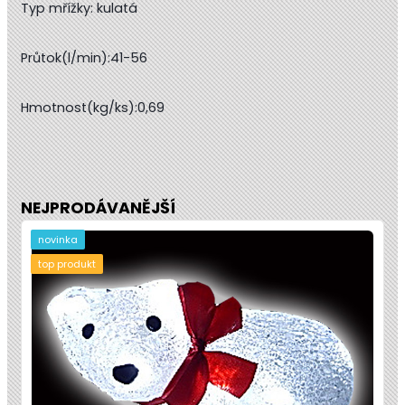
Typ mřížky:
 kulatá
Průtok(l/min):41-56
Hmotnost(kg/ks):0,69
NEJPRODÁVANĚJŠÍ
novinka
top produkt