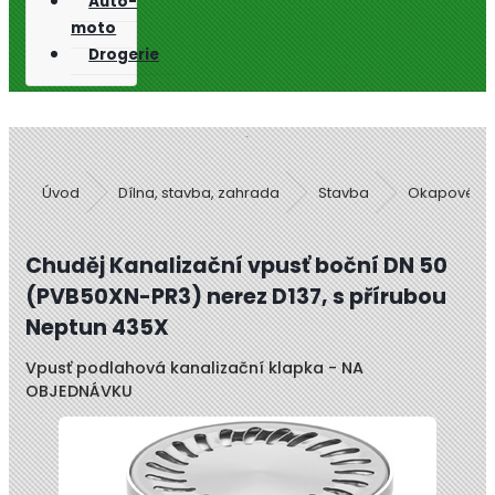
Auto-
moto
Drogerie
Úvod
Dílna, stavba, zahrada
Stavba
Okapové s
Chuděj Kanalizační vpusť boční DN 50
(PVB50XN-PR3) nerez D137, s přírubou
Neptun 435X
Vpusť podlahová kanalizační klapka - NA
OBJEDNÁVKU