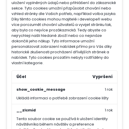
uložení vyplněných údajů nebo přihlášení do zákaznické
sekce.
Tyto cookies umožní přizpůsobit chování nebo
vzhled stránky dle Vašich potřeb, například volba jazyka.
Díky těmto cookies mohou majitelé i developeři webu
více porozumět chování uživatelů a vyvijet stránku tak,
aby byla co nejvíce prozákaznická. Tedy abyste co
nejrychleji našli hledané zboží nebo co nejsnáze
dokončili jeho nákup.
Tyto informace umožní
personalizovat zobrazení nabídek přímo pro Vás díky
historické zkušenosti procházení dřívějších stránek a
nabídek.
Tyto cookies prozatím nebyly roztříděny do
vlastní kategorie.
Účel
Vypršení
show_cookie_message
1 rok
Ukládá informaci o potřebě zobrazení cookie lišty
__zlcmid
1 rok
Tento soubor cookie se používá k uložení identity
návštěvníka během návštěv a preference