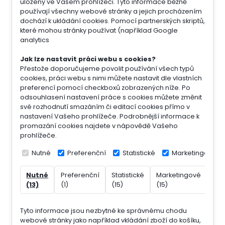
uloženy ve Vašem prohlížeči. Tyto informace běžně
používají všechny webové stránky a jejich procházením
dochází k ukládání cookies. Pomocí partnerských skriptů,
které mohou stránky používat (například Google
analytics
Jak lze nastavit práci webu s cookies?
Přestože doporučujeme povolit používání všech typů
cookies, práci webu s nimi můžete nastavit dle vlastních
preferencí pomocí checkboxů zobrazených níže. Po
odsouhlasení nastavení práce s cookies můžete změnit
své rozhodnutí smazáním či editací cookies přímo v
nastavení Vašeho prohlížeče. Podrobnější informace k
promazání cookies najdete v nápovědě Vašeho
prohlížeče.
Nutné
Preferenční
Statistické
Marketingové
Nutné
Preferenční
Statistické
Marketingové
Nek
(13)
(1)
(15)
(15)
(7)
Tyto informace jsou nezbytné ke správnému chodu
webové stránky jako například vkládání zboží do košíku,