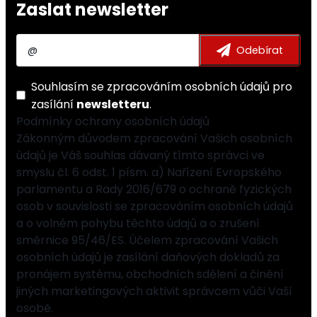
Zaslat newsletter
Souhlasím se
zpracováním osobních údajů
pro
zasílání
newsletteru
.
Podmínky ochrany osobních údajů
Zákonným důvodem zpracování Vašich osobních
údajů je Váš souhlas dávaný tímto správci ve
smyslu čl. 6 odst. 1 písm. a) Nařízení Evropského
parlamentu a Rady 2016/679 o ochraně fyzických
osob v souvislosti se zpracováním osobních údajů
a o volném pohybu těchto údajů a o zrušení
směrnice 95/46/ES. Účelem zpracování Vašich
osobních údajů je zasílání daňových dokladů za
pronájem systému, obchodních sdělení a činění
jiných marketingových aktivit správcem vůči Vaší
osobě.