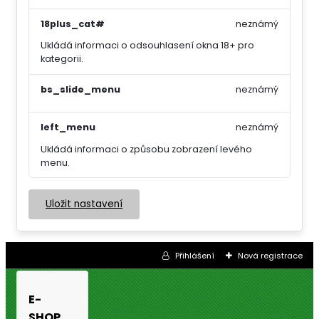
18plus_cat#
neznámý
Ukládá informaci o odsouhlasení okna 18+ pro
kategorii.
bs_slide_menu
neznámý
left_menu
neznámý
Ukládá informaci o způsobu zobrazení levého
menu.
Uložit nastavení
Přihlášení
Nová registrace
E-
SHOP