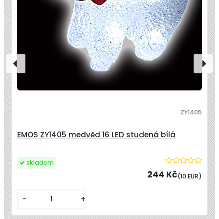
ZY1405
EMOS ZY1405 medvěd 16 LED studená bílá
skladem
244 Kč
(10 EUR)
-
+