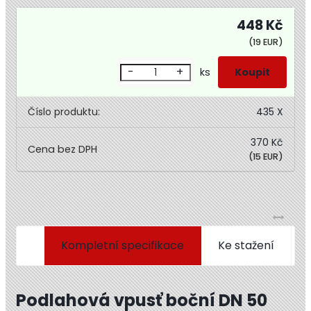
448 Kč
(19 EUR)
-
+
ks
Číslo produktu:
435 X
370 Kč
(15 EUR)
Kompletní specifikace
Ke stažení
Podlahová vpusť boční DN 50