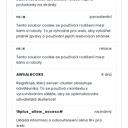
požadavky na stránky.
rc::a
persistentní
Tento soubor cookie se používá k rozlišení mezi
lidmi a roboty. To je výhodné pro web, aby vytvářet
platné zprávy o používání jejich webových stránek.
rc::c
relace
Tento soubor cookie se používá k rozlišení mezi
lidmi a roboty.
AWSALBCORS
6 dnů
Registruje, který server-cluster obsluhuje
návštěvníka. To se používá v kontextu s
vyrovnáváním zátěže, aby se optimalizovala
uživatelská zkušenost.
18plus_allow_access#
neznámý
Ukládá informaci o odsouhlasení okna 18+ pro
web.