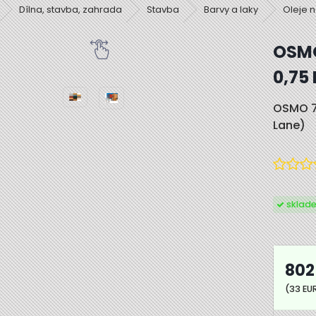
Dílna, stavba, zahrada
Stavba
Barvy a laky
Oleje 
OSMO
0,75 
OSMO 72
Lane)
sklad
802
(33 EU