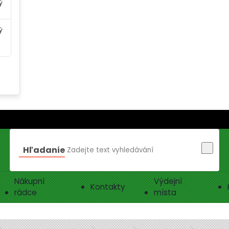
ý
ý
Hľadanie
Nákupní
Výdejní
Kontakty
rádce
místa