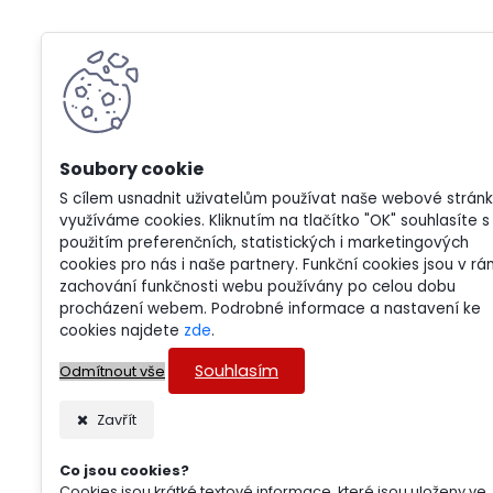
S cílem usnadnit uživatelům používat naše webové strán
využíváme cookies. Kliknutím na tlačítko "OK" souhlasíte s
použitím preferenčních, statistických i marketingových
cookies pro nás i naše partnery. Funkční cookies jsou v rá
zachování funkčnosti webu používány po celou dobu
procházení webem. Podrobné informace a nastavení ke
cookies najdete
zde
.
Souhlasím
Odmítnout vše
Zavřít
Co jsou cookies?
Cookies jsou krátké textové informace, které jsou uloženy ve