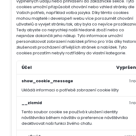
vyplněných údajů nebo přihlášení do zákaznické sekce.
Tyto
cookies umožní přizpůsobit chování nebo vzhled stránky dle
Vašich potřeb, například volba jazyka.
Díky těmto cookies
mohou majitelé i developeři webu více porozumět chování
uživatelů a vyvijet stránku tak, aby byla co nejvíce prozákazni
Tedy abyste co nejrychleji našli hledané zboží nebo co
nejsnáze dokončili jeho nákup.
Tyto informace umožní
personalizovat zobrazení nabídek přímo pro Vás díky histori
zkušenosti procházení dřívějších stránek a nabídek.
Tyto
cookies prozatím nebyly roztříděny do vlastní kategorie.
Účel
Vypršen
show_cookie_message
1 ro
Ukládá informaci o potřebě zobrazení cookie lišty
__zlcmid
1 ro
Tento soubor cookie se používá k uložení identity
návštěvníka během návštěv a preference návštěvníka
deaktivovat naši funkci živého chatu.