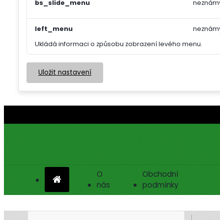
bs_slide_menu
neznám
left_menu
neznám
Ukládá informaci o způsobu zobrazení levého menu.
Uložit nastavení
O
Obchodní
nás
podmínky