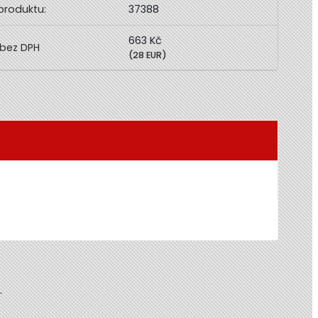
produktu:
37388
663 Kč
(28 EUR)
.