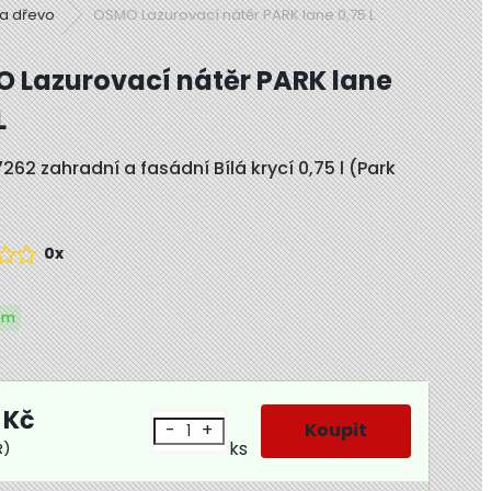
na dřevo
OSMO Lazurovací nátěr PARK lane 0,75 L
 Lazurovací nátěr PARK lane
L
62 zahradní a fasádní Bílá krycí 0,75 l (Park
0x
em
 Kč
-
+
ks
R)