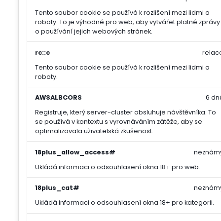
Tento soubor cookie se používá k rozlišení mezi lidmi a
roboty. To je výhodné pro web, aby vytvářet platné zprávy
o používání jejich webových stránek.
rc::c
relac
Tento soubor cookie se používá k rozlišení mezi lidmi a
roboty.
AWSALBCORS
6 dn
Registruje, který server-cluster obsluhuje návštěvníka. To
se používá v kontextu s vyrovnáváním zátěže, aby se
optimalizovala uživatelská zkušenost.
18plus_allow_access#
neznám
Ukládá informaci o odsouhlasení okna 18+ pro web.
18plus_cat#
neznám
Ukládá informaci o odsouhlasení okna 18+ pro kategorii.