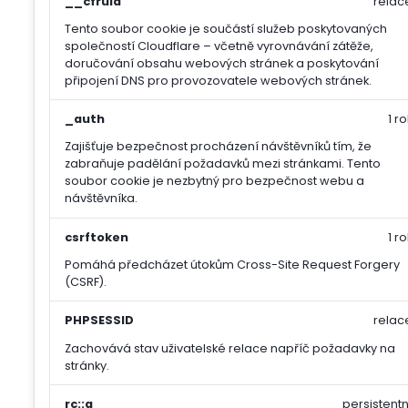
__cfruid
relac
Tento soubor cookie je součástí služeb poskytovaných
společností Cloudflare – včetně vyrovnávání zátěže,
doručování obsahu webových stránek a poskytování
připojení DNS pro provozovatele webových stránek.
_auth
1 ro
Zajišťuje bezpečnost procházení návštěvníků tím, že
zabraňuje padělání požadavků mezi stránkami. Tento
soubor cookie je nezbytný pro bezpečnost webu a
návštěvníka.
csrftoken
1 ro
Pomáhá předcházet útokům Cross-Site Request Forgery
(CSRF).
PHPSESSID
relac
Zachovává stav uživatelské relace napříč požadavky na
stránky.
rc::a
persistentn