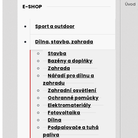
Úvod
E-SHOP
Sport a outdoor
Dílna, stavba, zahrada
Stavba
Bazény a doplňky
Zahrada
Nářadí pro dílnu a
zahradu
Zahradní osvětlení
Ochranné pomůcky
Elektromateriály
Fotovoltaika
Dílna
Podpalovače a tuhá
paliva